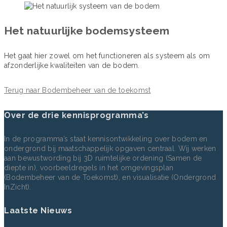
Het natuurlijke bodemsysteem
Het gaat hier zowel om het functioneren als systeem als om
afzonderlijke kwaliteiten van de bodem.
Terug naar Bodembeheer van de toekomst
Over de drie kennisprogramma’s
In de programma’s staat kennisontwikkeling over bodem en
ondergrond bij maatschappelijk opgaven centraal. Wij werken
aan bewustwording bij 3D ruimtelijke ordening (Samen de
diepte in), voorbeeldregels in het omgevingsplan
(Bodembeheer van de Toekomst), en visualisatie (Ondergrond
InZicht).
Laatste Nieuws