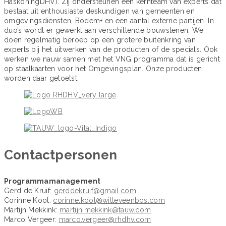
HaskoningDHV). Zij ondersteunen een kernteam van experts dat
bestaat uit enthousiaste deskundigen van gemeenten en
omgevingsdiensten, Bodem+ en een aantal externe partijen. In
duo’s wordt er gewerkt aan verschillende bouwstenen. We
doen regelmatig beroep op een grotere buitenkring van
experts bij het uitwerken van de producten of de specials. Ook
werken we nauw samen met het VNG programma dat is gericht
op staalkaarten voor het Omgevingsplan. Onze producten
worden daar getoetst.
Contactpersonen
Programmamanagement
Gerd de Kruif:
gerddekruif@gmail.com
Corinne Koot:
corinne.koot@witteveenbos.com
Martijn Mekkink:
martijn.mekkink@tauw.com
Marco Vergeer:
marco.vergeer@rhdhv.com