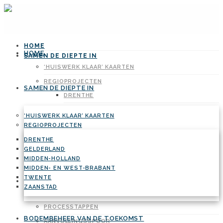
HOME
HOME
SAMEN DE DIEPTE IN
‘HUISWERK KLAAR’ KAARTEN
REGIOPROJECTEN
SAMEN DE DIEPTE IN
DRENTHE
GELDERLAND
‘HUISWERK KLAAR’ KAARTEN
MIDDEN-HOLLAND
REGIOPROJECTEN
MIDDEN- EN WEST-BRABANT
DRENTHE
GELDERLAND
TWENTE
MIDDEN-HOLLAND
ZAANSTAD
MIDDEN- EN WEST-BRABANT
TWENTE
BODEMBEHEER VAN DE TOEKOMST
ZAANSTAD
VOORBEELDREGELS
PROCESSTAPPEN
BODEMBEHEER VAN DE TOEKOMST
AANVULLINGSSPOOR