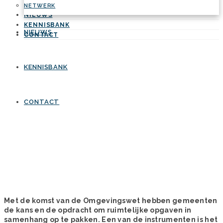
NETWERK
NETWERK
NIEUWS
KENNISBANK
NIEUWS
CONTACT
KENNISBANK
CONTACT
Met de komst van de Omgevingswet hebben gemeenten
de kans en de opdracht om ruimtelijke opgaven in
samenhang op te pakken. Een van de instrumenten is het