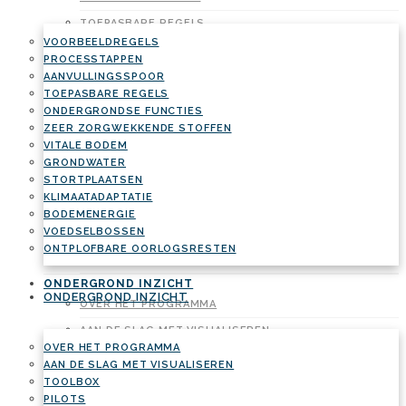
TOEPASBARE REGELS
VOORBEELDREGELS
ONDERGRONDSE FUNCTIES
PROCESSTAPPEN
ZEER ZORGWEKKENDE STOFFEN
AANVULLINGSSPOOR
TOEPASBARE REGELS
VITALE BODEM
ONDERGRONDSE FUNCTIES
ZEER ZORGWEKKENDE STOFFEN
GRONDWATER
VITALE BODEM
STORTPLAATSEN
GRONDWATER
STORTPLAATSEN
KLIMAATADAPTATIE
KLIMAATADAPTATIE
BODEMENERGIE
BODEMENERGIE
VOEDSELBOSSEN
VOEDSELBOSSEN
ONTPLOFBARE OORLOGSRESTEN
ONTPLOFBARE OORLOGSRESTEN
ONDERGROND INZICHT
ONDERGROND INZICHT
OVER HET PROGRAMMA
AAN DE SLAG MET VISUALISEREN
OVER HET PROGRAMMA
TOOLBOX
AAN DE SLAG MET VISUALISEREN
TOOLBOX
PILOTS
PILOTS